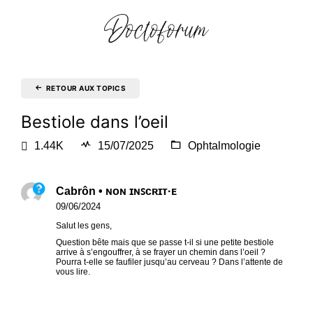
RETOUR AUX TOPICS
Bestiole dans l’oeil
1.44K
15/07/2025
Ophtalmologie
Cabrôn • ɴᴏɴ ɪɴꜱᴄʀɪᴛ·ᴇ
09/06/2024
Salut les gens,
Question bête mais que se passe t-il si une petite bestiole
arrive à s’engouffrer, à se frayer un chemin dans l’oeil ?
Pourra t-elle se faufiler jusqu’au cerveau ? Dans l’attente de
vous lire.