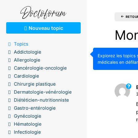
RETOU
Nouveau topic
Mon
Topics
man
Addictologie
Explorez les topics 
Allergologie
médicales en défilan
1.60K
Cancérologie-oncologie
Cardiologie
Chirurgie plastique
Dermatologie-vénérologie
Diététicien-nutritionniste
Gastro-entérologie
Gynécologie
Hématologie
Infectiologie