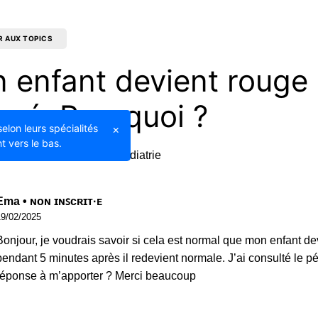
R AUX TOPICS
 enfant devient rouge 
gé, Pourquoi ?
selon leurs spécialités
×
t vers le bas.
20/02/2025
Pédiatrie
Ema • ɴᴏɴ ɪɴꜱᴄʀɪᴛ·ᴇ
19/02/2025
Bonjour, je voudrais savoir si cela est normal que mon enfant de
pendant 5 minutes après il redevient normale. J’ai consulté le p
réponse à m’apporter ? Merci beaucoup