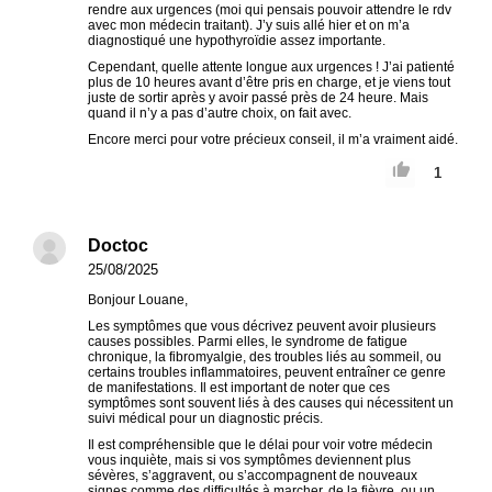
rendre aux urgences (moi qui pensais pouvoir attendre le rdv
avec mon médecin traitant). J’y suis allé hier et on m’a
diagnostiqué une hypothyroïdie assez importante.
Cependant, quelle attente longue aux urgences ! J’ai patienté
plus de 10 heures avant d’être pris en charge, et je viens tout
juste de sortir après y avoir passé près de 24 heure. Mais
quand il n’y a pas d’autre choix, on fait avec.
Encore merci pour votre précieux conseil, il m’a vraiment aidé.
1
Doctoc
25/08/2025
Bonjour Louane,
Les symptômes que vous décrivez peuvent avoir plusieurs
causes possibles. Parmi elles, le syndrome de fatigue
chronique, la fibromyalgie, des troubles liés au sommeil, ou
certains troubles inflammatoires, peuvent entraîner ce genre
de manifestations. Il est important de noter que ces
symptômes sont souvent liés à des causes qui nécessitent un
suivi médical pour un diagnostic précis.
Il est compréhensible que le délai pour voir votre médecin
vous inquiète, mais si vos symptômes deviennent plus
sévères, s’aggravent, ou s’accompagnent de nouveaux
signes comme des difficultés à marcher, de la fièvre, ou un