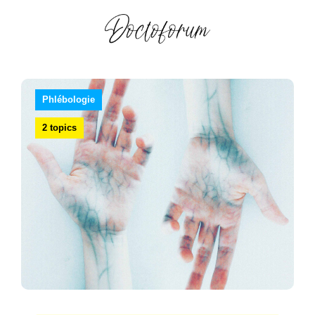
Phlébologie
2 topics