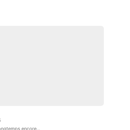
5
ongtemps encore...