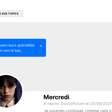
R AUX TOPICS
selon leurs spécialités
×
t vers le bas.
Mercredi
A rejoint DoctoForum le 25/08/202
Je pourrais continuer comme cela l