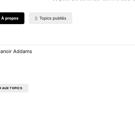
À propos
Topics publiés
anoir Addams
R AUX TOPICS