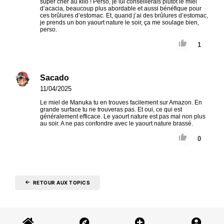
super cher au kilo ! Perso, je lui conseillerais plutôt le miel
d’acacia, beaucoup plus abordable et aussi bénéfique pour
ces brûlures d’estomac. Et, quand j’ai des brûlures d’estomac,
je prends un bon yaourt nature le soir, ça me soulage bien,
perso.
1
Sacado
11/04/2025
Le miel de Manuka tu en trouves facilement sur Amazon. En
grande surface tu ne trouveras pas. Et oui, ce qui est
généralement efficace. Le yaourt nature est pas mal non plus
au soir. A ne pas confondre avec le yaourt nature brassé.
0
RETOUR AUX TOPICS