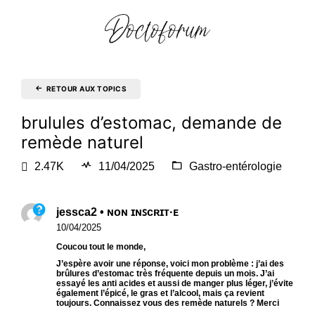
RETOUR AUX TOPICS
brulules d’estomac, demande de
remède naturel
2.47K
11/04/2025
Gastro-entérologie
jessca2 • ɴᴏɴ ɪɴꜱᴄʀɪᴛ·ᴇ
10/04/2025
Coucou tout le monde,
J’espère avoir une réponse, voici mon problème : j’ai des
brûlures d’estomac très fréquente depuis un mois. J’ai
essayé les anti acides et aussi de manger plus léger, j’évite
également l’épicé, le gras et l’alcool, mais ça revient
toujours. Connaissez vous des remède naturels ? Merci