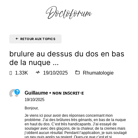
RETOUR AUX TOPICS
brulure au dessus du dos en bas
de la nuque …
1.33K
19/10/2025
Rhumatologie
Guillaume • ɴᴏɴ ɪɴꜱᴄʀɪᴛ·ᴇ
19/10/2025
Bonjour,
Je viens ici pour avoir des réponses concernant mon
problème. J’ai des brûlures très génants, en bas de la nuque
en haut du dos. C’est très handicapants. J’ai essayé de
soulager avec des glaçons, de la chaleur, de la cremes mais
j’obtient aucun résultat. Pendant l’application, je suis soulagé
un peu puis après sa revient. Ques-ce que c’est et si