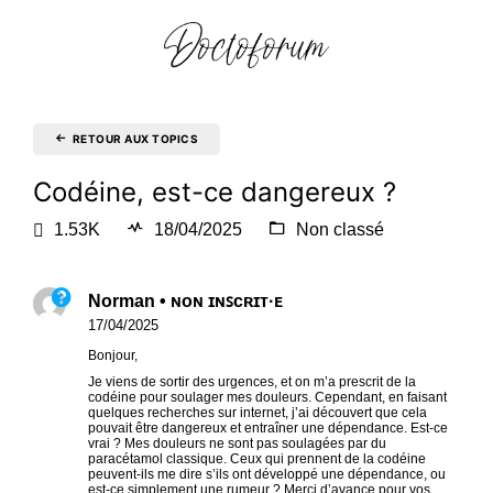
RETOUR AUX TOPICS
Codéine, est-ce dangereux ?
1.53K
18/04/2025
Non classé
Norman • ɴᴏɴ ɪɴꜱᴄʀɪᴛ·ᴇ
17/04/2025
Bonjour,
Je viens de sortir des urgences, et on m’a prescrit de la
codéine pour soulager mes douleurs. Cependant, en faisant
quelques recherches sur internet, j’ai découvert que cela
pouvait être dangereux et entraîner une dépendance. Est-ce
vrai ? Mes douleurs ne sont pas soulagées par du
paracétamol classique. Ceux qui prennent de la codéine
peuvent-ils me dire s’ils ont développé une dépendance, ou
est-ce simplement une rumeur ? Merci d’avance pour vos