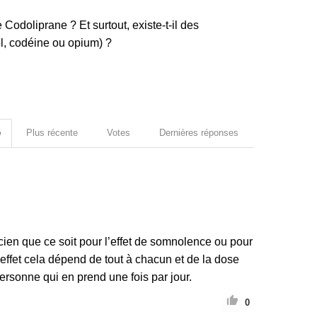
Codoliprane ? Et surtout, existe-t-il des
l, codéine ou opium) ?
e
Plus récente
Votes
Dernières réponses
cien que ce soit pour l’effet de somnolence ou pour
 effet cela dépend de tout à chacun et de la dose
 personne qui en prend une fois par jour.
0