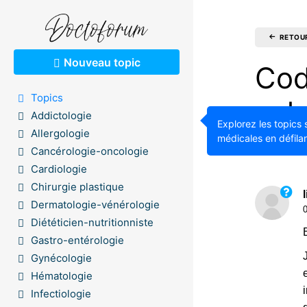
RETOU
Nouveau topic
Cod
Topics
sol
Addictologie
Explorez les topics 
Allergologie
médicales en défilan
1.76K
Cancérologie-oncologie
Cardiologie
Chirurgie plastique
Dermatologie-vénérologie
Diététicien-nutritionniste
Gastro-entérologie
Gynécologie
Hématologie
Infectiologie