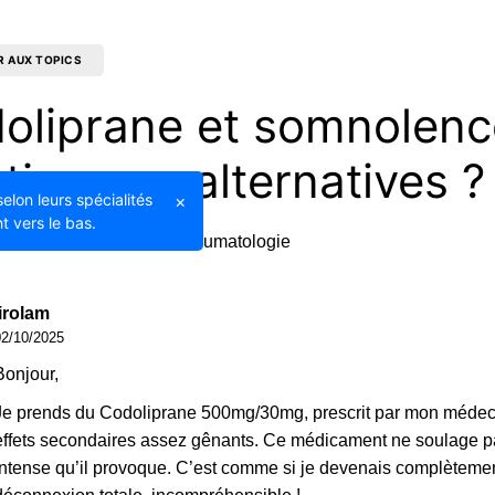
R AUX TOPICS
oliprane et somnolenc
utions ou alternatives ?
selon leurs spécialités
×
t vers le bas.
05/10/2025
Rhumatologie
lirolam
02/10/2025
Bonjour,
Je prends du Codoliprane 500mg/30mg, prescrit par mon médeci
effets secondaires assez gênants. Ce médicament ne soulage pa
intense qu’il provoque. C’est comme si je devenais complèteme