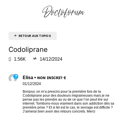
RETOUR AUX TOPICS
Codoliprane
1.56K
14/12/2024
Elisa • ɴᴏɴ ɪɴꜱᴄʀɪᴛ·ᴇ
01/12/2024
Bonjour, on m’a prescris pour la première fois de la
Codoliprane pour des douleurs migraineuses mais je ne
pense pas les prendre au vu de ce que l’on peut lire sur
internet. Tombons-nous vraiment dans son addiction dès sa
première prise ? Et si tel est le cas, le sevrage est difficile ?
J’aimerai bien avoir des retours concrets. Merci