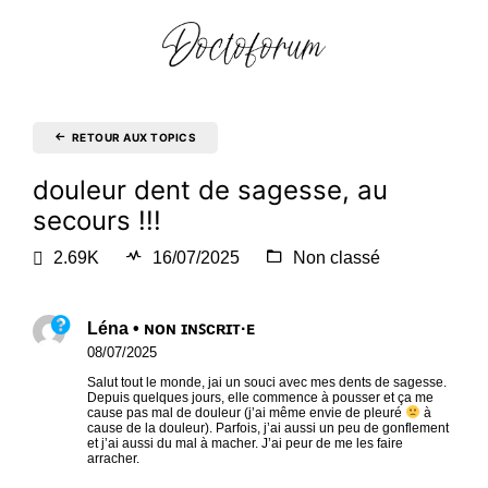
RETOUR AUX TOPICS
douleur dent de sagesse, au
secours !!!
2.69K
16/07/2025
Non classé
Léna • ɴᴏɴ ɪɴꜱᴄʀɪᴛ·ᴇ
08/07/2025
Salut tout le monde, jai un souci avec mes dents de sagesse.
Depuis quelques jours, elle commence à pousser et ça me
cause pas mal de douleur (j’ai même envie de pleuré
à
cause de la douleur). Parfois, j’ai aussi un peu de gonflement
et j’ai aussi du mal à macher. J’ai peur de me les faire
arracher.