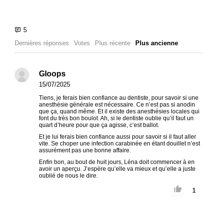
Dernières réponses
Votes
Plus récente
Plus ancienne
Gloops
15/07/2025
Tiens, je ferais bien confiance au dentiste, pour savoir si une
anesthésie générale est nécessaire. Ce n’est pas si anodin
que ça, quand même. Et il existe des anesthésies locales qui
font du très bon boulot. Ah, si le dentiste oublie qu’il faut un
quart d’heure pour que ça agisse, c’est ballot.
Et je lui ferais bien confiance aussi pour savoir si il faut aller
vite. Se choper une infection carabinée en étant douillet n’est
assurément pas une bonne affaire.
Enfin bon, au bout de huit jours, Léna doit commencer à en
avoir un aperçu. J’espère qu’elle va mieux et qu’elle a juste
oublié de nous le dire.
1