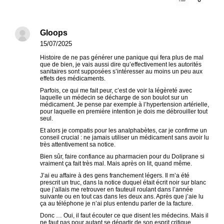
Gloops
15/07/2025
Histoire de ne pas générer une panique qui fera plus de mal
que de bien, je vais aussi dire qu’effectivement les autorités
sanitaires sont supposées s’intéresser au moins un peu aux
effets des médicaments.
Parfois, ce qui me fait peur, c’est de voir la légèreté avec
laquelle un médecin se décharge de son boulot sur un
médicament. Je pense par exemple à l’hypertension artérielle,
pour laquelle en première intention je dois me débrouiller tout
seul.
Et alors je compatis pour les analphabètes, car je confirme un
conseil crucial : ne jamais utiliser un médicament sans avoir lu
très attentivement sa notice.
Bien sûr, faire confiance au pharmacien pour du Doliprane si
vraiment ça fait très mal. Mais après on lit, quand même.
J’ai eu affaire à des gens franchement légers. Il m’a été
prescrit un truc, dans la notice duquel était écrit noir sur blanc
que j’allais me retrouver en fauteuil roulant dans l’année
suivante ou en tout cas dans les deux ans. Après que j’aie lu
ça au téléphone je n’ai plus entendu parler de la facture.
Donc … Oui, il faut écouter ce que disent les médecins. Mais il
ne faut pas pour autant se départir de son esprit critique.