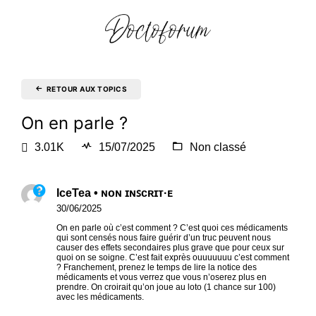
RETOUR AUX TOPICS
On en parle ?
3.01K
15/07/2025
Non classé
IceTea • ɴᴏɴ ɪɴꜱᴄʀɪᴛ·ᴇ
30/06/2025
On en parle où c’est comment ? C’est quoi ces médicaments
qui sont censés nous faire guérir d’un truc peuvent nous
causer des effets secondaires plus grave que pour ceux sur
quoi on se soigne. C’est fait exprès ouuuuuuu c’est comment
? Franchement, prenez le temps de lire la notice des
médicaments et vous verrez que vous n’oserez plus en
prendre. On croirait qu’on joue au loto (1 chance sur 100)
avec les médicaments.