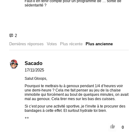
Faut-il en tenir compte pour un programme de … sortie de
sédentarité ?
Dernières réponses
Votes
Plus récente
Plus ancienne
Sacado
17/11/2025
Salut Gloops,
Pourquoi te mettrais-tu à genoux pendant 1/4 d’heures voir
une demi-heure ? Cela me fait penser au jeu de la chaise
immobile qui forcément au bout de quelques minutes, on avait
mal au genoux. Cela tirer mes sur les bas des cuisses.
Si c’est pour une activité sportive, je t’invite à te procurer des
bandages à cette effet. Et surtout hydrate toi bien.
++
0