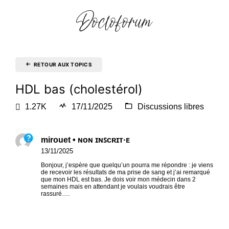
RETOUR AUX TOPICS
HDL bas (cholestérol)
1.27K
17/11/2025
Discussions libres
mirouet • ɴᴏɴ ɪɴꜱᴄʀɪᴛ·ᴇ
13/11/2025
Bonjour, j’espère que quelqu’un pourra me répondre : je viens
de recevoir les résultats de ma prise de sang et j’ai remarqué
que mon HDL est bas. Je dois voir mon médecin dans 2
semaines mais en attendant je voulais voudrais être
rassuré….