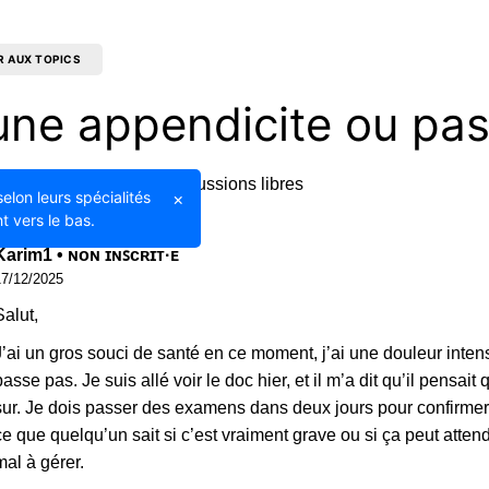
R AUX TOPICS
i une appendicite ou pas
18/12/2025
Discussions libres
selon leurs spécialités
×
t vers le bas.
Karim1 • ɴᴏɴ ɪɴꜱᴄʀɪᴛ·ᴇ
17/12/2025
Salut,
J’ai un gros souci de santé en ce moment, j’ai une douleur inten
passe pas. Je suis allé voir le doc hier, et il m’a dit qu’il pensa
sur. Je dois passer des examens dans deux jours pour confirmer. 
ce que quelqu’un sait si c’est vraiment grave ou si ça peut atten
mal à gérer.