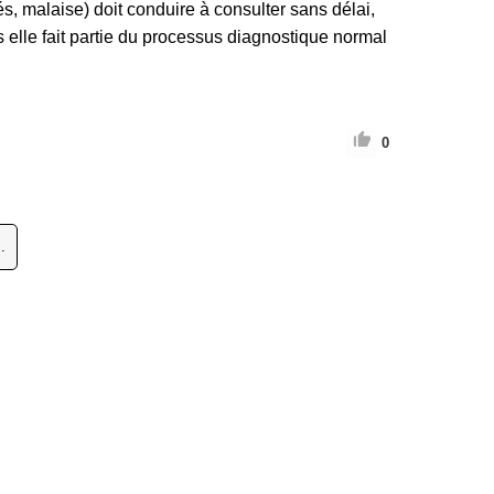
, malaise) doit conduire à consulter sans délai,
is elle fait partie du processus diagnostique normal
0
.
 réservés.
𝙿𝚕𝚞𝚜