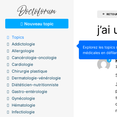
RETOU
Nouveau topic
j’a
Topics
Addictologie
925
Explorez les topics 
Allergologie
médicales en défilan
Cancérologie-oncologie
Cardiologie
Chirurgie plastique
Dermatologie-vénérologie
Diététicien-nutritionniste
Gastro-entérologie
Gynécologie
Hématologie
Infectiologie