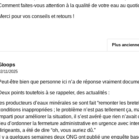
Comment faites-vous attention à la qualité de votre eau au quoti
Merci pour vos conseils et retours !
Plus ancienn
Gloops
02/11/2025
Peut-être bien que personne ici n’a de réponse vraiment docum
Deux points toutefois à se rappeler, des actualités :
les producteurs d’eaux minérales se sont fait “remonter les bre
conditions inappropriées ; le problème n’est pas tellement ça, ma
imparti pour améliorer la situation, il s’est avéré que rien n’avait
lieu d’ordonner la fermeture administrative en urgence avec inte
dirigeants, a été de dire “oh, vous auriez dû.”
il y a quelques semaines deux ONG ont publié une enquête basée