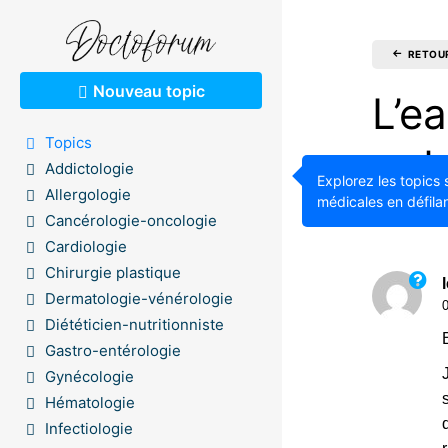
RETOU
Nouveau topic
L’e
Topics
not
Addictologie
Explorez les topics 
Allergologie
médicales en défilan
1.32K
Cancérologie-oncologie
Cardiologie
Chirurgie plastique
Dermatologie-vénérologie
Diététicien-nutritionniste
Gastro-entérologie
Gynécologie
Hématologie
Infectiologie