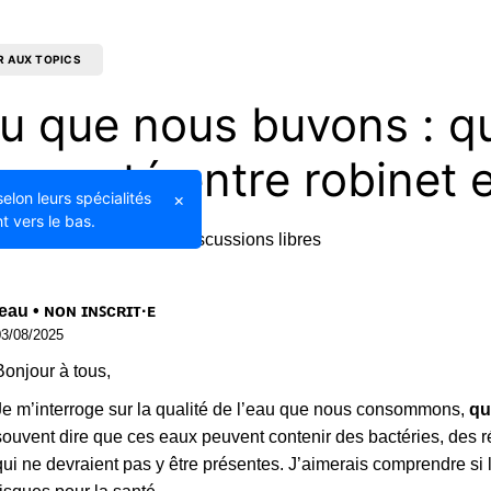
R AUX TOPICS
au que nous buvons : q
re santé entre robinet e
selon leurs spécialités
×
t vers le bas.
02/11/2025
Discussions libres
leau • ɴᴏɴ ɪɴꜱᴄʀɪᴛ·ᴇ
03/08/2025
Bonjour à tous,
Je m’interroge sur la qualité de l’eau que nous consommons,
qu
souvent dire que ces eaux peuvent contenir des bactéries, des 
qui ne devraient pas y être présentes. J’aimerais comprendre s