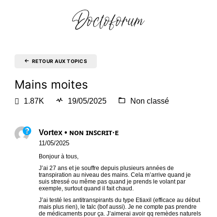
RETOUR AUX TOPICS
Mains moites
1.87K
19/05/2025
Non classé
Vortex • ɴᴏɴ ɪɴꜱᴄʀɪᴛ·ᴇ
11/05/2025
Bonjour à tous,
J’ai 27 ans et je souffre depuis plusieurs années de
transpiration au niveau des mains. Cela m’arrive quand je
suis stressé ou même pas quand je prends le volant par
exemple, surtout quand il fait chaud.
J’ai testé les antitranspirants du type Etiaxil (efficace au début
mais plus rien), le talc (bof aussi). Je ne compte pas prendre
de médicaments pour ça. J’aimerai avoir qq remèdes naturels