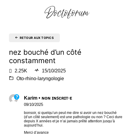
RETOUR AUX TOPICS
nez bouché d’un côté
constamment
2.25K
15/10/2025
Oto-rhino-laryngologie
Karim • ɴᴏɴ ɪɴꜱᴄʀɪᴛ·ᴇ
09/10/2025
bonsoir, si quelqu’un peut me dire si avoir un nez bouché
(d’un côté seulement) est une pathologie ou non ? Ceci dure
depuis X années et je n’ai jamais prêté attention jusqu’à
aujourd’hui.
Merci d’avance