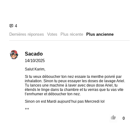
Dernières réponses
Votes
Plus récente
Plus ancienne
Sacado
14/10/2025
Salut Karim,
Si tu veux déboucher ton nez essaie la menthe poivré par
inhalation. Sinon tu peux essayer les doses de lavage Ariel.
Tu lances une machine à laver avec deux dose Ariel, tu
étends le linge dans ta chambre et tu verras que tu vas vite
t’enrhumer et déboucher ton nez.
Sinon on est Mardi aujourd’hui pas Mercredi lol
++
0