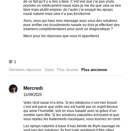
de ce fait qu’il y a rien a faire. C’est vrai que j’ai pas voulu
prendre un médicament nasal mais je me dis que cela va rien
faire mais plutôt empirer. de l’autre j’ai essayé les sprays
nasal naturel mais cela n’a pas fonctionné.
Alors, vous qui lisez mon message avez vous des solutions
pour arrêter ces écoulements nasale ou dois-je effectuer des
examens complémentaires pour avoir un diagnostique ?
Merci pour les réponses que vous m’apporterez
Dernières réponses
Votes
Plus récente
Plus ancienne
Mercredi
11/09/2025
Votre récit nasal m’a ému. Si les médecins n’ont rien trouvé
c’est soit parce que votre nez est hanté par un esprit farceur
qui aime l’humidité, soit on vous balade avec la grâce d’un
zombie sans tête. Si les solutions naturelles échouent et que
vous rejetez les traitements classiques, vous tournez en rond.
Les sprays naturels à base d’eau bénite de thym sauvage ne
sont pas des solutions. Ils font juste semblant d’être utiles.