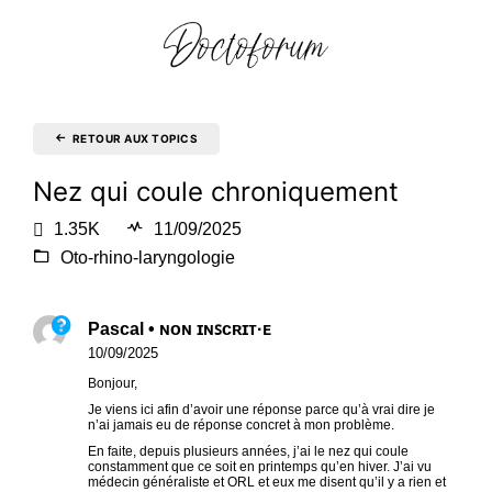
RETOUR AUX TOPICS
Nez qui coule chroniquement
1.35K
11/09/2025
Oto-rhino-laryngologie
Pascal • ɴᴏɴ ɪɴꜱᴄʀɪᴛ·ᴇ
10/09/2025
Bonjour,
Je viens ici afin d’avoir une réponse parce qu’à vrai dire je
n’ai jamais eu de réponse concret à mon problème.
En faite, depuis plusieurs années, j’ai le nez qui coule
constamment que ce soit en printemps qu’en hiver. J’ai vu
médecin généraliste et ORL et eux me disent qu’il y a rien et