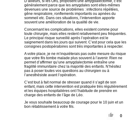
D’ailleurs, si les ORL proposent une amygdalectomie, c’est
généralement parce que les amygdales sont elles-mêmes
devenues une source de problèmes : infections répétées,
gêne respiratoire, ronflements importants ou apnées du
sommeil etc. Dans ces situations, l’intervention apporte
souvent une amélioration de la qualité de vie.
Concernant les complications, elles existent comme pour
toute chirurgie, mais elles restent relativement peu fréquentes.
Le principal risque surveillé après l’opération est le
saignement dans les jours qui suivent. C’est pour cela que les
consignes postopératoires sont très importantes à respecter.
A votre place, je ne m’inquiéterais pas outre mesure du risque
que votre fils tombe malade plus souvent à l’avenir. Rien ne
permet d’affirmer qu’une amygdalectomie entraîne une
fragilité immunitaire chez la majorité des enfants. N’hésitez
pas à poser toutes vos questions au chirurgien ou à
l’anesthésiste avant l’opération.
C’est tout à fait normal de stresser quand il s’agit de son
enfant, mais cette intervention est pratiquée très régulièrement
et les équipes hospitalières ont l’habitude de prendre en
charge des enfants de l’âge de Léo.
Je vous souhaite beaucoup de courage pour le 10 juin et un
bon rétablissement à votre fils.
0