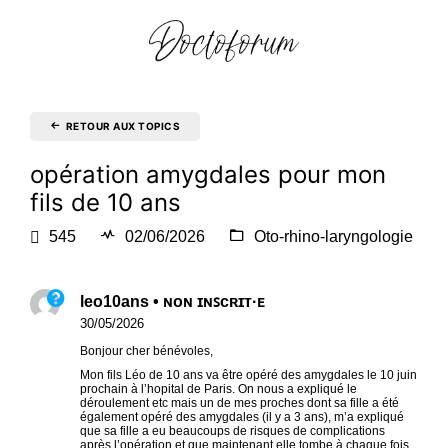
RETOUR AUX TOPICS
opération amygdales pour mon
fils de 10 ans
545
02/06/2026
Oto-rhino-laryngologie
leo10ans • ɴᴏɴ ɪɴꜱᴄʀɪᴛ·ᴇ
30/05/2026
Bonjour cher bénévoles,
Mon fils Léo de 10 ans va être opéré des amygdales le 10 juin
prochain à l’hopital de Paris. On nous a expliqué le
déroulement etc mais un de mes proches dont sa fille a été
également opéré des amygdales (il y a 3 ans), m’a expliqué
que sa fille a eu beaucoups de risques de complications
après l’opération et que maintenant elle tombe à chaque fois