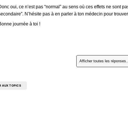
Donc oui, ce n’est pas “normal” au sens où ces effets ne sont pas 
secondaire”. N’hésite pas à en parler à ton médecin pour trouver 
Bonne journée à toi !
Afficher toutes les réponses..
R AUX TOPICS
Copyright 2026 DoctoForum. Tous droits