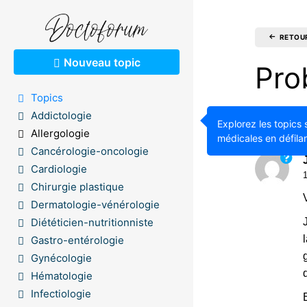
RETOU
Nouveau topic
Pro
Topics
Addictologie
2.19K
Explorez les topics 
Allergologie
médicales en défilan
Cancérologie-oncologie
Cardiologie
Chirurgie plastique
Dermatologie-vénérologie
Diététicien-nutritionniste
Gastro-entérologie
Gynécologie
Hématologie
Infectiologie