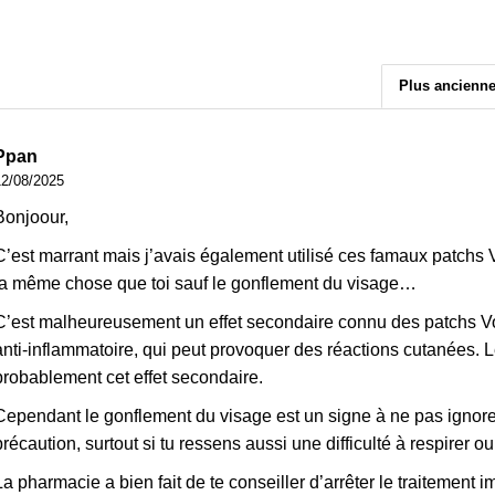
Plus ancienn
Ppan
12/08/2025
Bonjoour,
C’est marrant mais j’avais également utilisé ces famaux patchs V
la même chose que toi sauf le gonflement du visage…
C’est malheureusement un effet secondaire connu des patchs Vo
anti-inflammatoire, qui peut provoquer des réactions cutanées. 
probablement cet effet secondaire.
Cependant le gonflement du visage est un signe à ne pas ignorer 
précaution, surtout si tu ressens aussi une difficulté à respirer 
La pharmacie a bien fait de te conseiller d’arrêter le traitement