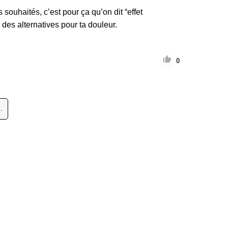
souhaités, c’est pour ça qu’on dit “effet
des alternatives pour ta douleur.
0
.
 réservés.
𝙿𝚕𝚞𝚜