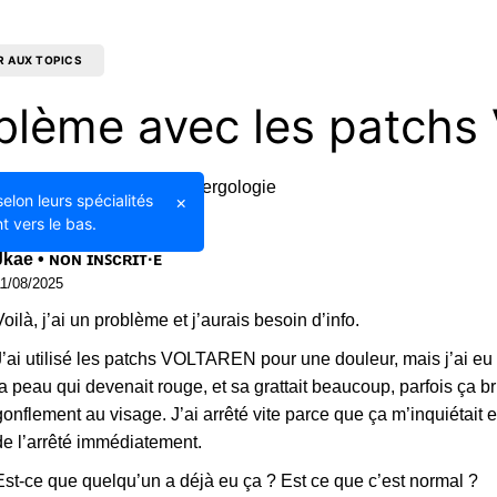
R AUX TOPICS
blème avec les patch
13/08/2025
Allergologie
selon leurs spécialités
×
t vers le bas.
Jkae • ɴᴏɴ ɪɴꜱᴄʀɪᴛ·ᴇ
11/08/2025
Voilà, j’ai un problème et j’aurais besoin d’info.
J’ai utilisé les patchs VOLTAREN pour une douleur, mais j’ai eu
la peau qui devenait rouge, et sa grattait beaucoup, parfois ça br
gonflement au visage. J’ai arrêté vite parce que ça m’inquiétait
de l’arrêté immédiatement.
Est-ce que quelqu’un a déjà eu ça ? Est ce que c’est normal ?