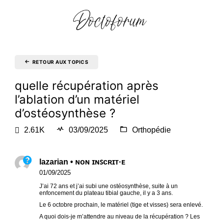
RETOUR AUX TOPICS
quelle récupération après
l’ablation d’un matériel
d’ostéosynthèse ?
2.61K
03/09/2025
Orthopédie
lazarian • ɴᴏɴ ɪɴꜱᴄʀɪᴛ·ᴇ
01/09/2025
J’ai 72 ans et j’ai subi une ostéosynthèse, suite à un
enfoncement du plateau tibial gauche, il y a 3 ans.
Le 6 octobre prochain, le matériel (tige et visses) sera enlevé.
A quoi dois-je m’attendre au niveau de la récupération ? Les