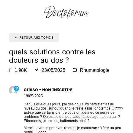
RETOUR AUX TOPICS
quels solutions contre les
douleurs au dos ?
1.98K
23/05/2025
Rhumatologie
orleso • ɴᴏɴ ɪɴꜱᴄʀɪᴛ·ᴇ
18/05/2025
Depuis quelques jours, j’ai des douleurs persistantes au
niveau du dos, surtout quand je reste assis longtemps… ????
Est-ce que certains d’entre vous ont déjà eu ce genre de
problème ? Qu’est-ce qui peut aider à soulager la douleur ?
Étirements, exercices, traitements, kiné ?
Merci d’avance pour vos retours, je commence à être un peu
perdu… ????