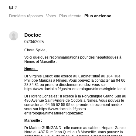
Dernières réponses
Votes
Plus récente
Plus ancienne
Doctoc
07/04/2025
Chere Sylvie,
Voici quelques recommandations pour des hépatologues à
Nîmes et Marseille :
Nîmes :
Dr Virginie Loriot: elle exerce au Cabinet situé au 184 Rue
Philippe Maupas à Nîmes. Vous pouvez la contacter au 04 66
28 84 81 ou prendre directement rendez-vous sur
https://www.doctolib.fr/gastro-enterologue/nimes/virginie-loriot
Dr Florent Gonzalez : il exerce à la Polyclinique Grand Sud au
480 Avenue Saint-André de Codols à Nîmes. Vous pouvez le
contacter au 04 66 62 55 95 ou prendre directement rendez-
vous sur https://www.doctolib.fr/gastro-
enterologue/nimes/florent-gonzalez
Marseille :
Dr Marine GUINGAND : elle exerce au cabinet Hepato-Gastro
Nord au 487 Rue Jean Queillau à Marseille. Vous pouvez la