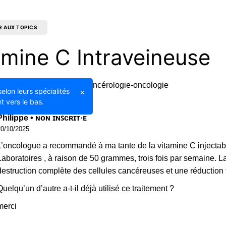
R AUX TOPICS
amine C Intraveineuse
27/10/2025
Cancérologie-oncologie
selon leurs spécialités
×
t vers le bas.
Philippe • ɴᴏɴ ɪɴꜱᴄʀɪᴛ·ᴇ
20/10/2025
L’oncologue a recommandé à ma tante de la vitamine C injectab
Laboratoires , à raison de 50 grammes, trois fois par semaine
destruction complète des cellules cancéreuses et une réduction
Quelqu’un d’autre a-t-il déjà utilisé ce traitement ?
merci