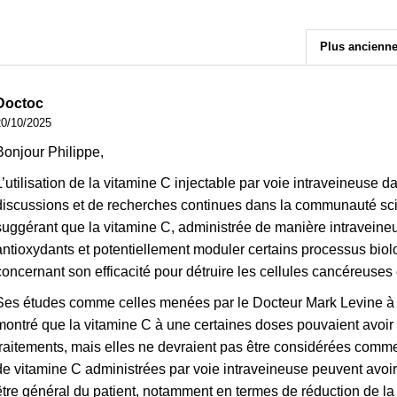
Plus ancienn
Doctoc
20/10/2025
Bonjour Philippe,
L’utilisation de la vitamine C injectable par voie intraveineuse da
discussions et de recherches continues dans la communauté scien
suggérant que la vitamine C, administrée de manière intraveineus
antioxydants et potentiellement moduler certains processus biol
concernant son efficacité pour détruire les cellules cancéreuses 
Ses études comme celles menées par le Docteur Mark Levine à l’I
montré que la vitamine C à une certaines doses pouvaient avoir 
traitements, mais elles ne devraient pas être considérées comme
de vitamine C administrées par voie intraveineuse peuvent avoir
être général du patient, notamment en termes de réduction de la 