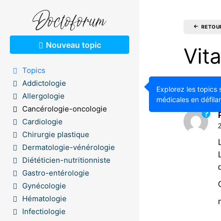
RETOU
Nouveau topic
Vit
Topics
Addictologie
2.15K
Explorez les topics 
Allergologie
médicales en défilan
Cancérologie-oncologie
Cardiologie
Chirurgie plastique
Dermatologie-vénérologie
Diététicien-nutritionniste
Gastro-entérologie
Gynécologie
Hématologie
Infectiologie