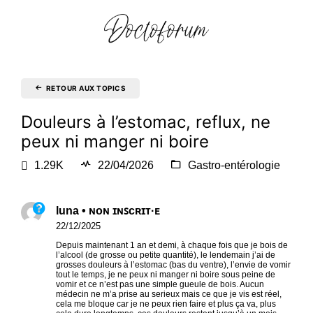
RETOUR AUX TOPICS
Douleurs à l’estomac, reflux, ne
peux ni manger ni boire
1.29K
22/04/2026
Gastro-entérologie
luna • ɴᴏɴ ɪɴꜱᴄʀɪᴛ·ᴇ
22/12/2025
Depuis maintenant 1 an et demi, à chaque fois que je bois de
l’alcool (de grosse ou petite quantité), le lendemain j’ai de
grosses douleurs à l’estomac (bas du ventre), l’envie de vomir
tout le temps, je ne peux ni manger ni boire sous peine de
vomir et ce n’est pas une simple gueule de bois. Aucun
médecin ne m’a prise au serieux mais ce que je vis est réel,
cela me bloque car je ne peux rien faire et plus ça va, plus