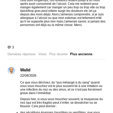
cela dure longtemps, ces douleurs restent jusqu’à un mois
après avoir consommé de l’alcool. Cela me restreint pour
manger également car manger un peu trop ou trop vite ou trop
épicé/trop gras peut refaire surgir les douleurs etc (et ça
depuis des mois déjà). Alors j’aimerais comprendre, si je suis
allergique à l’alcool ou que mon estomac est tellement irrité
qu’il ne supporte plus rien mais j’aimerais savoir, si jamais des
personnes ont déjà eu la même chose. Merci.
Dernières réponses
Votes
Plus récente
Plus ancienne
Walid
22/04/2026
Ce que vous décrivez, du “pus mélangé à du sang” quand
vous vous mouchez est le plus souvent lié à une irritation ou
une infection du nez ou des sinus, et ce n’est pas forcément
grave dans l’immédiat.
Depuis hier, si vous vous mouchez souvent, la muqueuse du
nez (qui est très fragile) peut s’irriter, se dessécher ou se
fissurer. Cela peut donner :
des sécrétions épaisses (jaunâtres ou verdâtres, que vous