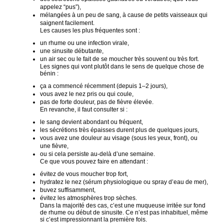
appelez “pus”),
mélangées à un peu de sang, à cause de petits vaisseaux qui
saignent facilement.
Les causes les plus fréquentes sont :
un rhume ou une infection virale,
une sinusite débutante,
un air sec ou le fait de se moucher très souvent ou très fort.
Les signes qui vont plutôt dans le sens de quelque chose de
bénin :
ça a commencé récemment (depuis 1–2 jours),
vous avez le nez pris ou qui coule,
pas de forte douleur, pas de fièvre élevée.
En revanche, il faut consulter si :
le sang devient abondant ou fréquent,
les sécrétions très épaisses durent plus de quelques jours,
vous avez une douleur au visage (sous les yeux, front), ou
une fièvre,
ou si cela persiste au-delà d’une semaine.
Ce que vous pouvez faire en attendant :
évitez de vous moucher trop fort,
hydratez le nez (sérum physiologique ou spray d’eau de mer),
buvez suffisamment,
évitez les atmosphères trop sèches.
Dans la majorité des cas, c’est une muqueuse irritée sur fond
de rhume ou début de sinusite. Ce n’est pas inhabituel, même
si c’est impressionnant la première fois.