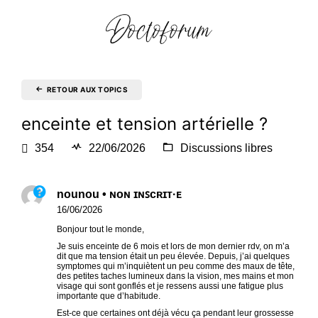
RETOUR AUX TOPICS
enceinte et tension artérielle ?
354
22/06/2026
Discussions libres
nounou • ɴᴏɴ ɪɴꜱᴄʀɪᴛ·ᴇ
16/06/2026
Bonjour tout le monde,
Je suis enceinte de 6 mois et lors de mon dernier rdv, on m’a
dit que ma tension était un peu élevée. Depuis, j’ai quelques
symptomes qui m’inquiètent un peu comme des maux de tête,
des petites taches lumineux dans la vision, mes mains et mon
visage qui sont gonflés et je ressens aussi une fatigue plus
importante que d’habitude.
Est-ce que certaines ont déjà vécu ça pendant leur grossesse