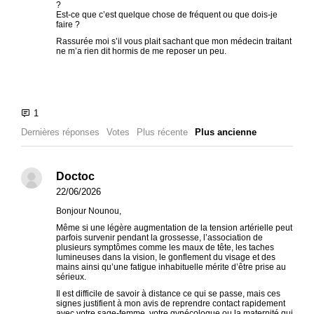
?
Est-ce que c’est quelque chose de fréquent ou que dois-je
faire ?
Rassurée moi s’il vous plait sachant que mon médecin traitant
ne m’a rien dit hormis de me reposer un peu.
Dernières réponses
Votes
Plus récente
Plus ancienne
Doctoc
22/06/2026
Bonjour Nounou,
Même si une légère augmentation de la tension artérielle peut
parfois survenir pendant la grossesse, l’association de
plusieurs symptômes comme les maux de tête, les taches
lumineuses dans la vision, le gonflement du visage et des
mains ainsi qu’une fatigue inhabituelle mérite d’être prise au
sérieux.
Il est difficile de savoir à distance ce qui se passe, mais ces
signes justifient à mon avis de reprendre contact rapidement
avec votre sage-femme, votre gynécologue ou la maternité qui