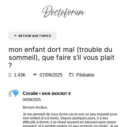
RETOUR AUX TOPICS
mon enfant dort mal (trouble du
sommeil), que faire s’il vous plait
?
1.43K
07/09/2025
Pédiatrie
Coralie • ɴᴏɴ ɪɴꜱᴄʀɪᴛ·ᴇ
04/09/2025
Bonsoir docteur,
Je me permets de vous écrire car je suis un peu inquiete pour
mon enfant (il a 6 mois). Depuis quelques jours, il a des
difficulté à dormir, il se réveil souvent en pleurant sans raison
apparent, et il semble parfois un peu grognon (ou triste). Je ne