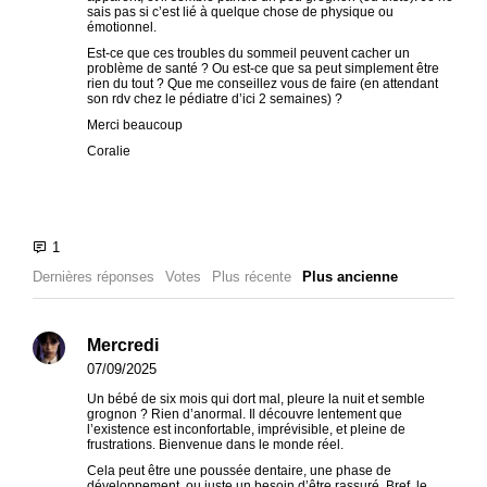
sais pas si c’est lié à quelque chose de physique ou
émotionnel.
Est-ce que ces troubles du sommeil peuvent cacher un
problème de santé ? Ou est-ce que sa peut simplement être
rien du tout ? Que me conseillez vous de faire (en attendant
son rdv chez le pédiatre d’ici 2 semaines) ?
Merci beaucoup
Coralie
Dernières réponses
Votes
Plus récente
Plus ancienne
Mercredi
07/09/2025
Un bébé de six mois qui dort mal, pleure la nuit et semble
grognon ? Rien d’anormal. Il découvre lentement que
l’existence est inconfortable, imprévisible, et pleine de
frustrations. Bienvenue dans le monde réel.
Cela peut être une poussée dentaire, une phase de
développement, ou juste un besoin d’être rassuré. Bref, le